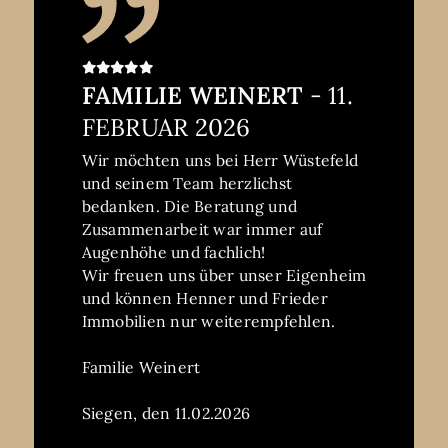
Immobilie und mögliche
Netphen Brauersdorf
Kaufinteressenten von Herrn
Den 10.02.2025
Wüstefeld informiert.
Fragen wurden umgehend
FAMILIE WEINERT
- 11.
beantwortet, und wir hatten
FEBRUAR 2026
jederzeit das Gefühl, gut betreut zu
sein.
Wir möchten uns bei Herr Wüstefeld
Auch die Organisation des
und seinem Team herzlichst
Notartermins erfolgte schnell und
bedanken. Die Beratung und
effizient, was den Verkaufsprozess
Zusammenarbeit war immer auf
zusätzlich beschleunigte.
Augenhöhe und fachlich!
Der persönliche Umgang war
Wir freuen uns über unser Eigenheim
jederzeit höflich, respektvoll und
und können Henner und Frieder
wertschätzend – man merkt, dass
Immobilien nur weiterempfehlen.
hier mit Engagement und Erfahrung
gearbeitet wird.
Familie Weinert
Wir können Herrn Wüstefeld
uneingeschränkt weiterempfehlen!
Siegen, den 11.02.2026
Familie, Szklarski