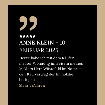
ANNE KLEIN
- 10.
FEBRUAR 2025
Heute habe ich mit dem Käufer
meiner Wohnung im Beisein meines
Maklers Herr Wüstefeld im Notariat
den Kaufvertrag der Immobilie
besiegelt
Dies war das Ziel eines äußerst
Mehr erfahren
erfolgreichen Wegs den ich mit
Herrn Wüstefeld vom Beginn der
Verkaufsabsichten mit grosser