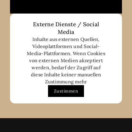
bedanken.Von der ersten
Kontaktaufnahme bis zum Notar
Termin fühlten wir uns durch die
fachliche Kompetenz und langjährige
Externe Dienste / Social
Erfahrung zu jedem Zeitpunkt gut
Media
beraten und aufgehoben.
Inhalte aus externen Quellen,
Ihre Mühen wissen wir sehr zu
Videoplattformen und Social-
schätzen und empfehlen Sie
Media-Plattformen. Wenn Cookies
uneingeschränkt weiter.
von externen Medien akzeptiert
Herzlichen Dank
werden, bedarf der Zugriff auf
diese Inhalte keiner manuellen
Frank Herkert und Diana Schüler -
Zustimmung mehr
Herkert
Zustimmen
Geisweid, den 25.02.2026