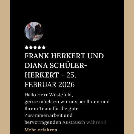
Hamburg,
den 14.09.2025
FRANK HERKERT UND
DIANA SCHÜLER-
HERKERT
- 25.
FEBRUAR 2026
Hallo Herr Wüstefeld,
gerne möchten wir uns bei Ihnen und
Ihrem Team für die gute
Zusammenarbeit und
hervorragenden Austausch während
des gesamten Verkaufsprozesses
Mehr erfahren