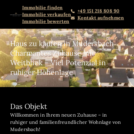
Immobilie finden
+49 151 218 808 90
Immobilie verkaufen
Kontakt aufnehmen
Immobilie bewerten
Haus zu kaufen in Mudersbach
Charmantes Zuhause mit
Weitblick – Viel Potenzial in
ruhiger Höhenlage
Das Objekt
Willkommen in Ihrem neuen Zuhause – in
ruhiger und familienfreundlicher Wohnlage von
Mudersbach!