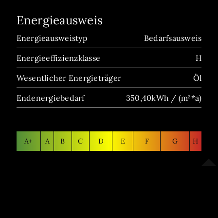
Energieausweis
Energieausweistyp
Bedarfsausweis
Energieeffizienzklasse
H
Wesentlicher Energieträger
Öl
Endenergiebedarf
350,40kWh / (m²*a)
A+
A
B
C
D
E
F
G
H