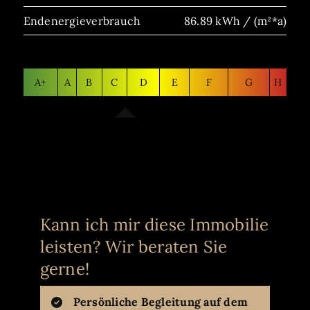
Endenergieverbrauch
86.89 kWh / (m²*a)
A+
A
B
C
D
E
F
G
H
Kann ich mir diese Immobilie
leisten? Wir beraten Sie
gerne!
Persönliche Begleitung auf dem