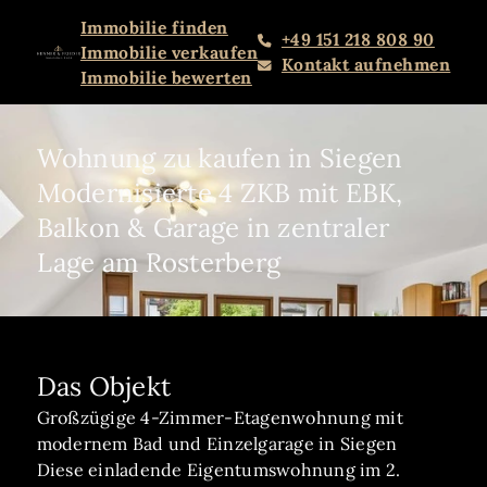
Immobilie finden
+49 151 218 808 90
Immobilie verkaufen
Kontakt aufnehmen
Immobilie bewerten
Wohnung zu kaufen in Siegen
Modernisierte 4 ZKB mit EBK,
Balkon & Garage in zentraler
Lage am Rosterberg
Das Objekt
Großzügige 4-Zimmer-Etagenwohnung mit
modernem Bad und Einzelgarage in Siegen
Diese einladende Eigentumswohnung im 2.